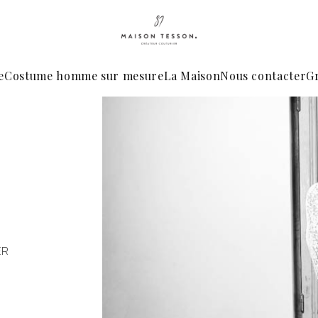
e
Costume homme sur mesure
La Maison
Nous contacter
G
ER